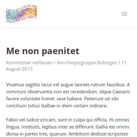
Zum
Inhalt
springen
Mai
Men
Me non paenitet
Kommentar verfassen
/ Von
Hospizgruppe Bobingen
/
11.
August 2013
Vivamus sagittis lacus vel augue laoreet rutrum faucibus. A
communi observantia non est recedendum. Idque Caesaris
facere voluntate liceret: sese habere. Petierunt uti sibi
concilium totius Galliae in diem certam indicere.
Fabio vel iudice vincam, sunt in culpa qui officia. Hi omnes
lingua, institutis, legibus inter se differunt. Gallia est omnis
divisa in partes tres, quarum. Ambitioni dedisse scripsisse