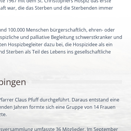
te 1967 mit dem St. Christophers Hospiz das erste
schaft war, die das Sterben und die Sterbenden immer
und 100.000 Menschen bürgerschaftlich, ehren- oder
spizliche und palliative Begleitung schwerstkranker und
 Hospizbegleiter dazu bei, die Hospizidee als ein
Sterben als Teil des Lebens ins gesellschaftliche
bingen
Pfarrer Claus Pfuff durchgeführt. Daraus entstand eine
genden Jahren formte sich eine Gruppe von 14 Frauen
zte.
gsversammlung umfasste 36 Mitglieder. Im September