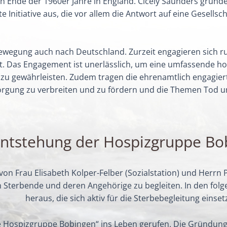
 Ende der 1960er Jahre in England. Cicely Saunders gründe
te Initiative aus, die vor allem die Antwort auf eine Gesell
bewegung auch nach Deutschland. Zurzeit engagieren sich r
it. Das Engagement ist unerlässlich, um eine umfassende ho
 gewährleisten. Zudem tragen die ehrenamtlich engagierten
rgung zu verbreiten und zu fördern und die Themen Tod und 
ntstehung der Hospizgruppe Bo
on Frau Elisabeth Kolper-Felber (Sozialstation) und Herrn 
n Sterbende und deren Angehörige zu begleiten. In den fol
heraus, die sich aktiv für die Sterbebegleitung einset
e Hospizgruppe Bobingen“ ins Leben gerufen. Die Gründun