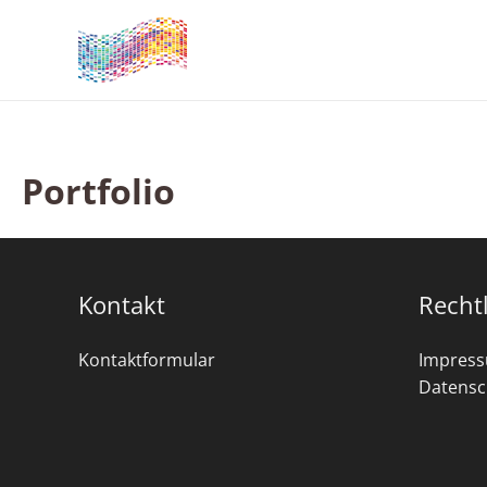
Zum
Inhalt
springen
Portfolio
Kontakt
Recht
Kontaktformular
Impres
Datensc