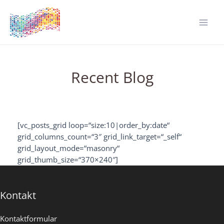
Zum
Inhalt
springen
Mai
Men
Recent Blog
[vc_posts_grid loop=“size:10|order_by:date“
grid_columns_count=“3″ grid_link_target=“_self“
grid_layout_mode=“masonry“
grid_thumb_size=“370×240″]
Kontakt
Kontaktformular