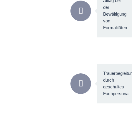
Alltag bei
der
Bewältigung
von
Formalitäten
Trauerbegleitu
durch
geschultes
Fachpersonal